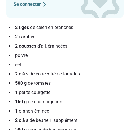
Se connecter
2 tiges
de céleri en branches
2
carottes
2 gousses
d’ail, émincées
poivre
sel
2 c à s
de concentré de tomates
500 g
de tomates
1
petite courgette
150 g
de champignons
1
oignon émincé
2 c à s
de beurre + supplément
500 g
de viande hachée mixte