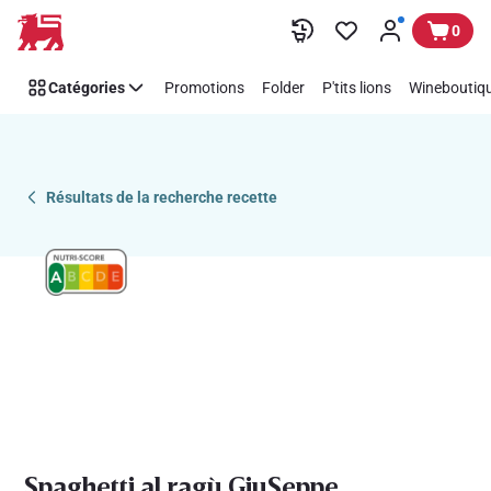
Recipe
Passer
0
Details
Page
Catégories
Promotions
Folder
P'tits lions
Wineboutiqu
Résultats de la recherche recette
Spaghetti al ragù GiuSeppe