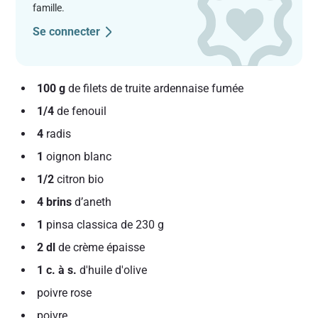
famille.
Se connecter
100 g
de filets de truite ardennaise fumée
1/4
de fenouil
4
radis
1
oignon blanc
1/2
citron bio
4 brins
d’aneth
1
pinsa classica de 230 g
2 dl
de crème épaisse
1 c. à s.
d'huile d'olive
poivre rose
poivre