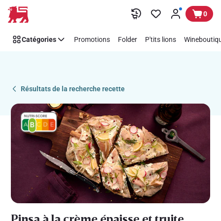
Recipe
Passer
0
Details
Page
Catégories
Promotions
Folder
P'tits lions
Wineboutiqu
Résultats de la recherche recette
Pinsa à la crème épaisse et truite