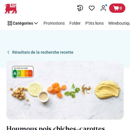
Recipe
Passer
0
Details
Page
Catégories
Promotions
Folder
P'tits lions
Wineboutiqu
Résultats de la recherche recette
Houmous pois chiches-carottes