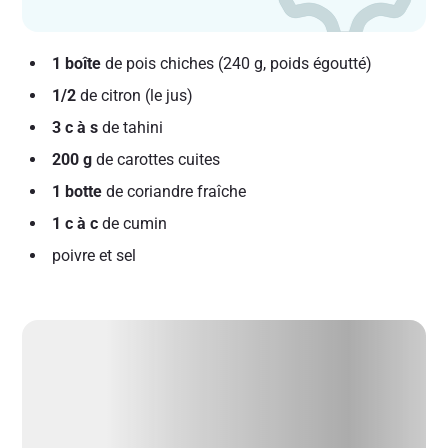
1 boîte
de pois chiches (240 g, poids égoutté)
1/2
de citron (le jus)
3 c à s
de tahini
200 g
de carottes cuites
1 botte
de coriandre fraîche
1 c à c
de cumin
poivre et sel