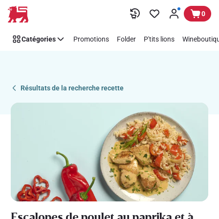
Recipe
Passer
0
Details
Page
Catégories
Promotions
Folder
P'tits lions
Wineboutiqu
Résultats de la recherche recette
Escalopes de poulet au paprika et à