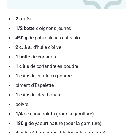
2
œufs
1/2 botte
d’oignons jeunes
450 g
de pois chiches cuits bio
2 c. à s.
d’huile d’olive
1 botte
de coriandre
1 c à s
de coriandre en poudre
1 c à c
de cumin en poudre
piment d’Espelette
1 c à c
de bicarbonate
poivre
1/4
de chou pointu (pour la garniture)
180 g
de yaourt nature (pour la garniture)
4
pains à hamburger bio (pour la garniture)