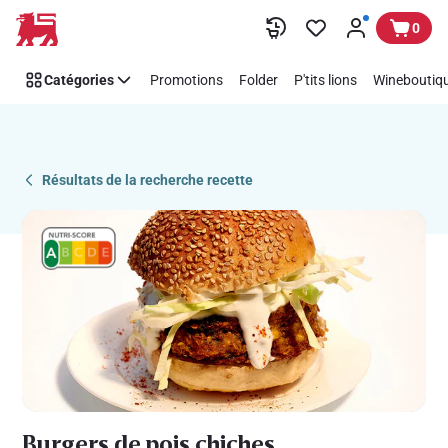
Recipe
Passer
0
Details
Page
Catégories
Promotions
Folder
P'tits lions
Wineboutiqu
Résultats de la recherche recette
Burgers de pois chiches