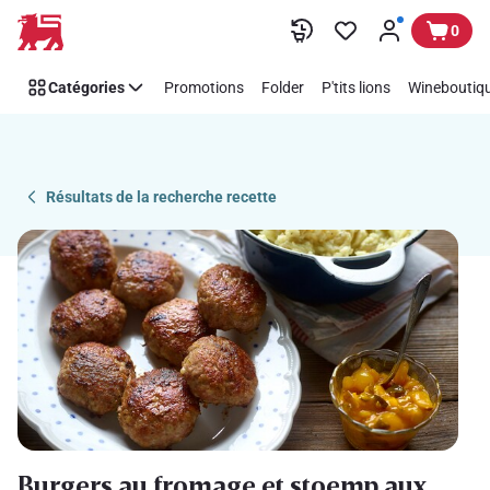
Recipe
Passer
0
Details
Page
Catégories
Promotions
Folder
P'tits lions
Wineboutiqu
Résultats de la recherche recette
Burgers au fromage et stoemp aux