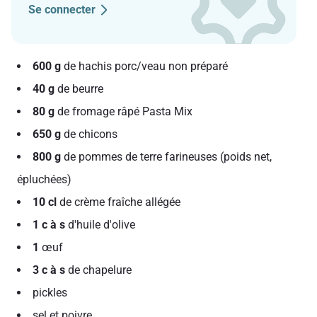
Se connecter
600 g
de hachis porc/veau non préparé
40 g
de beurre
80 g
de fromage râpé Pasta Mix
650 g
de chicons
800 g
de pommes de terre farineuses (poids net,
épluchées)
10 cl
de crème fraîche allégée
1 c à s
d'huile d'olive
1
œuf
3 c à s
de chapelure
pickles
sel et poivre