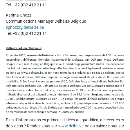
Tél. +32 (0)2 412 21 11
Karima Ghozzi
Communications Manager Delhaize Belgique
kghozzi@delhaize.be
Tél. +32 (0)2 412 21 11
Delhaize Le Lion / De Leeuw
En janvier 2020, le réseau de Delhaize Le Lion / De Leeuw compte pas moins de 800 magasins
rassemblant différentes formules (supermarchés Delhaize, AD Delhaize, Proxy Delhaize,
Shop&Go et Fresh Atelier) en Belgique et au Luxembourg, permettant d’offrir une expérience
d'achat unique et un service de haute qualité. Les clients peuvent également faire leurs courses
en ligne via
www.delhaize.be
, et soit venir retirer leurs produits aux points de collecte, soit se
faire livrer à domicile. Delhaize propose un large assortiment de plus de 20.000 produits
qualitatifs. Grâce à ses 8 marques propres (365, Delhaize, taste of Inspirations, Delhaize Bio,
Delhaize Extra, Delhaize Eco, Delhaize No gluten & Delhaize Veggie), Delhaize peut répondre à
tous les besoins des clients. Delhaize, qui a réalisé en 2019 un chiffre d’affaire de plus de 5
milliards d’euros et qui détenait une part de marché de 24,1 %* en Belgique, compte plus de
32.000 collaborateurs. Delhaize Le Lion / De Leeuw fait partie d’Ahold Delhaize, un groupe
international spécialisé dans la distribution, actif dans 11 pays et qui compte environ 372.000
collaborateurs. Le réseau d’Ahold Delhaize comprend près de 6.700 magasins accueillant plus
de 50 millions de clients chaque semaine. * Source AC Nielsen
Plus d’informations en primeur, d’idées au quotidien, de recettes et
de vidéos ? Rendez-vous sur
www.delhaize.be
ou suivez-nous sur