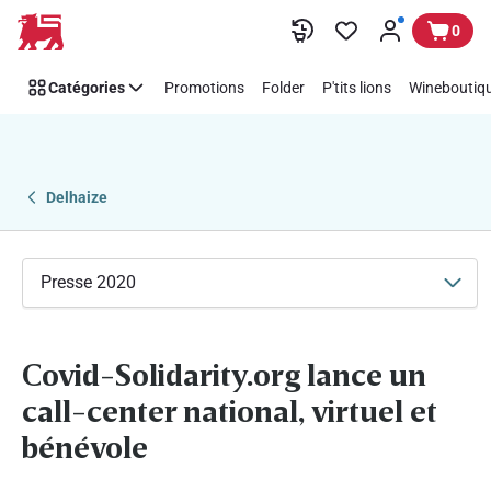
Passer
0
Catégories
Promotions
Folder
P'tits lions
Wineboutiqu
Delhaize
Presse 2020
Covid-Solidarity.org lance un
call-center national, virtuel et
bénévole