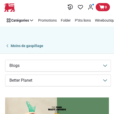
Vous
Passer
0
aussi,
luttez
Catégories
Promotions
Folder
P'tits lions
Wineboutiqu
contre
le
gaspillage
alimentaire
avec
Moins de gaspillage
nos
nouvelles
soupes
Blogs
|
Delhaize
Better Planet