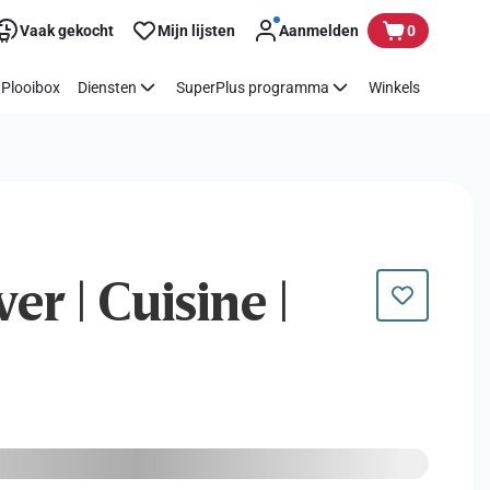
Vaak gekocht
Mijn lijsten
Aanmelden
0
Plooibox
Diensten
SuperPlus programma
Winkels
er | Cuisine |