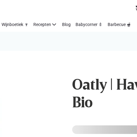
Wijnboetiek 🍷
Recepten
Blog
Babycorner 🍼
Barbecue 🫕
Oatly | Hav
Bio