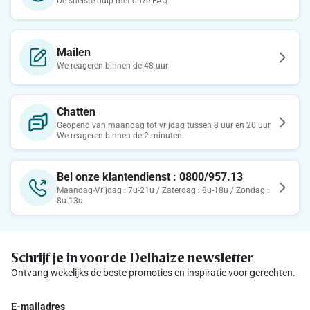
De snelste hulp met onze FAQ
Mailen
We reageren binnen de 48 uur
Chatten
Geopend van maandag tot vrijdag tussen 8 uur en 20 uur.
We reageren binnen de 2 minuten.
Bel onze klantendienst : 0800/957.13
Maandag-Vrijdag : 7u-21u / Zaterdag : 8u-18u / Zondag :
8u-13u
Schrijf je in voor de Delhaize newsletter
Ontvang wekelijks de beste promoties en inspiratie voor gerechten.
E-mailadres