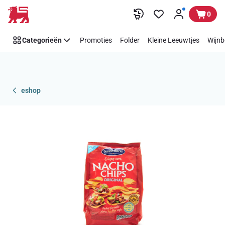
Overslaan
0
Categorieën
Promoties
Folder
Kleine Leeuwtjes
Wijnb
eshop