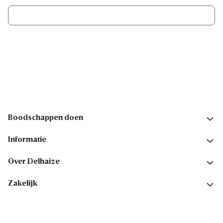
Ik schrijf me in
Volg ons op sociale media
Boodschappen doen
Informatie
Over Delhaize
Zakelijk