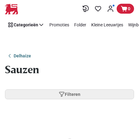
Overslaan
0
Categorieën
Promoties
Folder
Kleine Leeuwtjes
Wijnb
Delhaize
Sauzen
Filteren