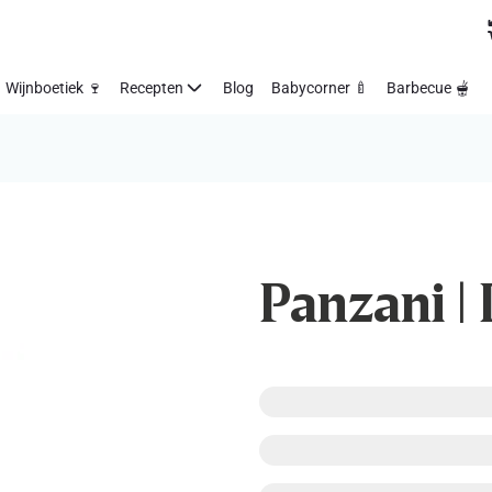
Wijnboetiek 🍷
Recepten
Blog
Babycorner 🍼
Barbecue 🫕
Panzani | 