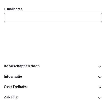
E-mailadres
Ik schrijf me in
Volg ons op sociale media
Boodschappen doen
Informatie
Over Delhaize
Zakelijk