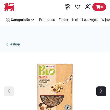
Overslaan
0
Categorieën
Promoties
Folder
Kleine Leeuwtjes
Wijnb
eshop