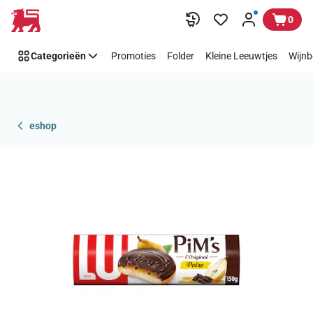
Overslaan
0
Categorieën
Promoties
Folder
Kleine Leeuwtjes
Wijnb
eshop