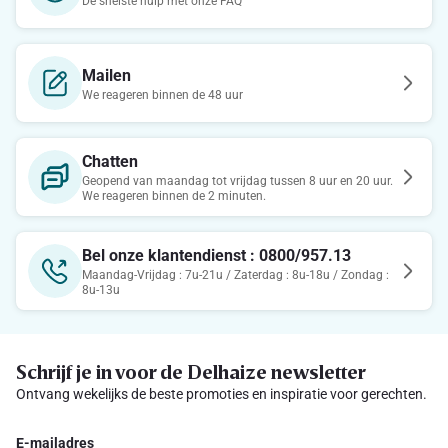
De snelste hulp met onze FAQ
Mailen
We reageren binnen de 48 uur
Chatten
Geopend van maandag tot vrijdag tussen 8 uur en 20 uur.
We reageren binnen de 2 minuten.
Bel onze klantendienst : 0800/957.13
Maandag-Vrijdag : 7u-21u / Zaterdag : 8u-18u / Zondag :
8u-13u
Schrijf je in voor de Delhaize newsletter
Ontvang wekelijks de beste promoties en inspiratie voor gerechten.
E-mailadres