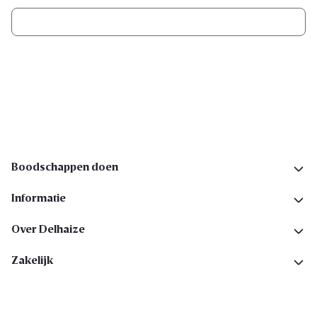
Ik schrijf me in
Volg ons op sociale media
Boodschappen doen
Informatie
Over Delhaize
Zakelijk