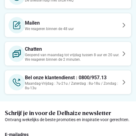
De snelste hulp met onze FAQ
Mailen
We reageren binnen de 48 uur
Chatten
Geopend van maandag tot vrijdag tussen 8 uur en 20 uur.
We reageren binnen de 2 minuten.
Bel onze klantendienst : 0800/957.13
Maandag-Vrijdag : 7u-21u / Zaterdag : 8u-18u / Zondag :
8u-13u
Schrijf je in voor de Delhaize newsletter
Ontvang wekelijks de beste promoties en inspiratie voor gerechten.
E-mailadres