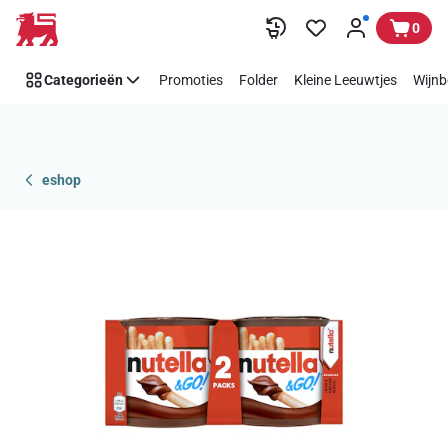
Overslaan
0
Categorieën
Promoties
Folder
Kleine Leeuwtjes
Wijnb
eshop