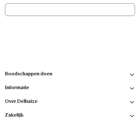
Ik schrijf me in
Volg ons op sociale media
Boodschappen doen
Informatie
Over Delhaize
Zakelijk