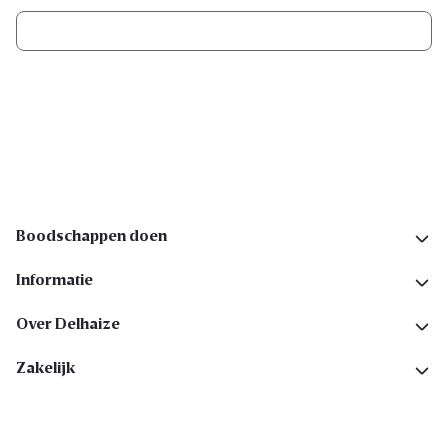
Ik schrijf me in
Volg ons op sociale media
Boodschappen doen
Informatie
Over Delhaize
Zakelijk