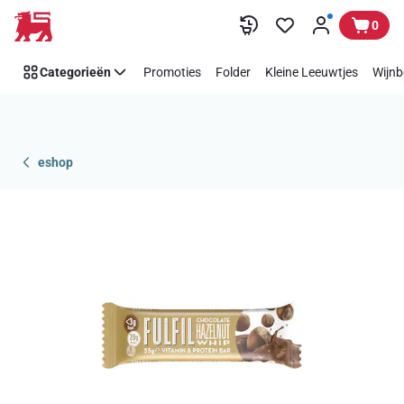
Overslaan
0
Categorieën
Promoties
Folder
Kleine Leeuwtjes
Wijnb
eshop