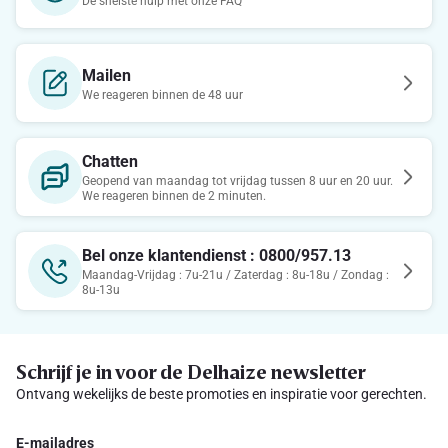
De snelste hulp met onze FAQ
Mailen
We reageren binnen de 48 uur
Chatten
Geopend van maandag tot vrijdag tussen 8 uur en 20 uur.
We reageren binnen de 2 minuten.
Bel onze klantendienst : 0800/957.13
Maandag-Vrijdag : 7u-21u / Zaterdag : 8u-18u / Zondag :
8u-13u
Schrijf je in voor de Delhaize newsletter
Ontvang wekelijks de beste promoties en inspiratie voor gerechten.
E-mailadres