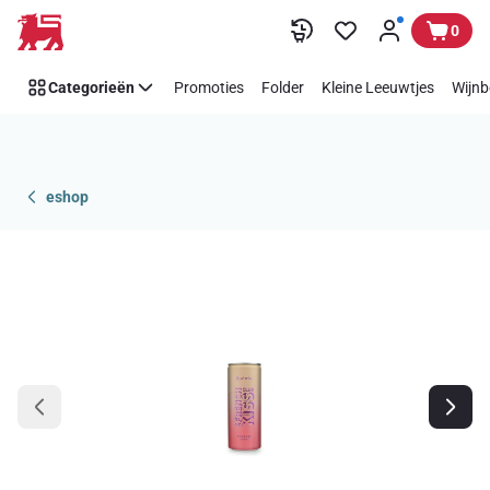
Overslaan
0
Categorieën
Promoties
Folder
Kleine Leeuwtjes
Wijnb
eshop