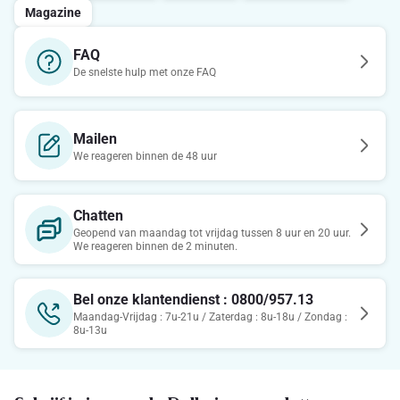
Magazine
FAQ
De snelste hulp met onze FAQ
Mailen
We reageren binnen de 48 uur
Chatten
Geopend van maandag tot vrijdag tussen 8 uur en 20 uur.
We reageren binnen de 2 minuten.
Bel onze klantendienst : 0800/957.13
Maandag-Vrijdag : 7u-21u / Zaterdag : 8u-18u / Zondag :
8u-13u