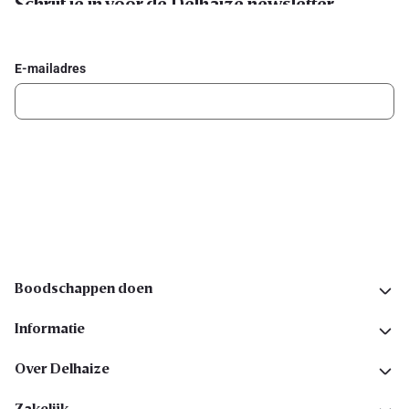
Schrijf je in voor de Delhaize newsletter
Ontvang wekelijks de beste promoties en inspiratie voor gerechten.
E-mailadres
Ik schrijf me in
Volg ons op sociale media
Boodschappen doen
Informatie
Over Delhaize
Zakelijk