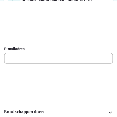
Maandag-Vrijdag : 7u-21u / Zaterdag : 8u-18u / Zondag :
8u-13u
Schrijf je in voor de Delhaize newsletter
Ontvang wekelijks de beste promoties en inspiratie voor gerechten.
E-mailadres
Ik schrijf me in
Volg ons op sociale media
Boodschappen doen