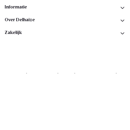
Informatie
Over Delhaize
Zakelijk
Cookies
Privacyverklaring
Security
Algemene voorwaarden
Toegankelijkheidsverklaring
Copyright © 2026 All rights reserved. Delhaize Group.