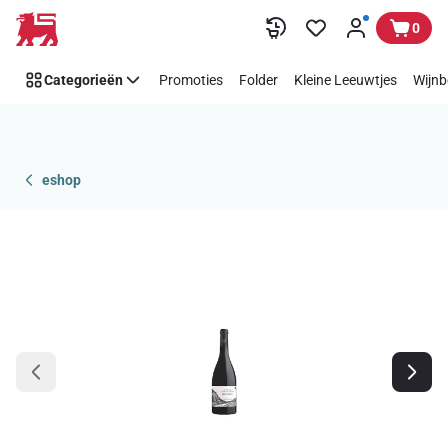
Overslaan
0
Categorieën
Promoties
Folder
Kleine Leeuwtjes
Wijnb
eshop