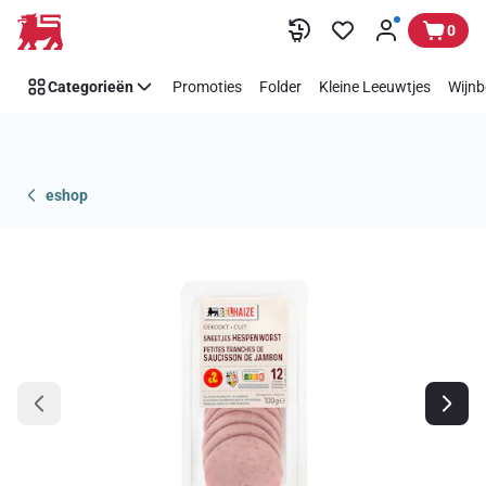
Overslaan
0
Categorieën
Promoties
Folder
Kleine Leeuwtjes
Wijnb
eshop