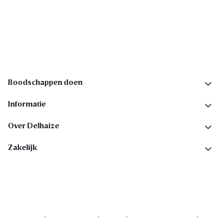
Ik schrijf me in
Volg ons op sociale media
Boodschappen doen
Informatie
Over Delhaize
Zakelijk
Cookies
Privacyverklaring
Security
Algemene voorwaarden