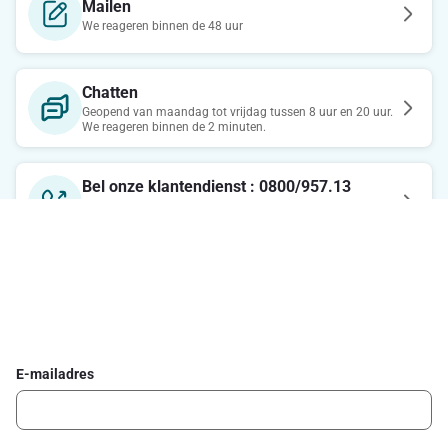
Mailen
We reageren binnen de 48 uur
Chatten
Geopend van maandag tot vrijdag tussen 8 uur en 20 uur.
We reageren binnen de 2 minuten.
Bel onze klantendienst : 0800/957.13
Maandag-Vrijdag : 7u-21u / Zaterdag : 8u-18u / Zondag :
8u-13u
Schrijf je in voor de Delhaize newsletter
Ontvang wekelijks de beste promoties en inspiratie voor gerechten.
E-mailadres