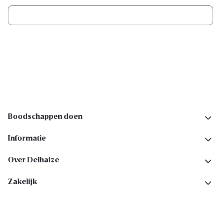
Ik schrijf me in
Volg ons op sociale media
Boodschappen doen
Informatie
Over Delhaize
Zakelijk