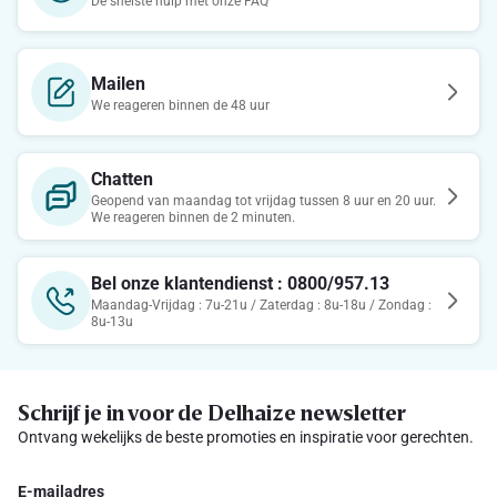
De snelste hulp met onze FAQ
Mailen
We reageren binnen de 48 uur
Chatten
Geopend van maandag tot vrijdag tussen 8 uur en 20 uur.
We reageren binnen de 2 minuten.
Bel onze klantendienst : 0800/957.13
Maandag-Vrijdag : 7u-21u / Zaterdag : 8u-18u / Zondag :
8u-13u
Schrijf je in voor de Delhaize newsletter
Ontvang wekelijks de beste promoties en inspiratie voor gerechten.
E-mailadres