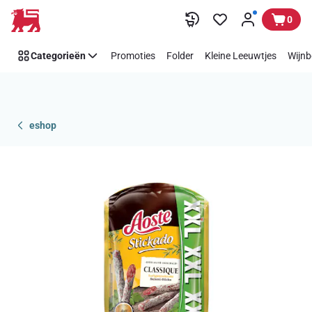
Overslaan
0
Categorieën
Promoties
Folder
Kleine Leeuwtjes
Wijnb
eshop