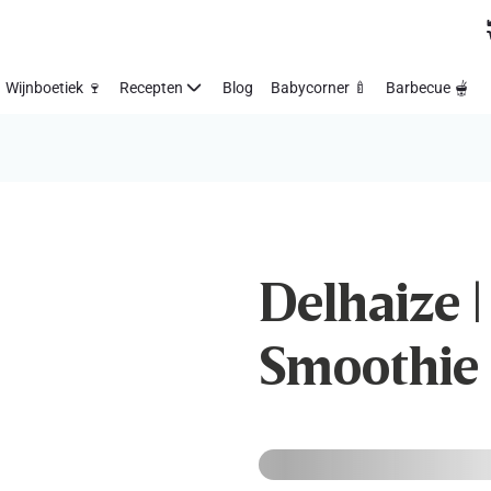
Wijnboetiek 🍷
Recepten
Blog
Babycorner 🍼
Barbecue 🫕
Delhaize |
Smoothie 