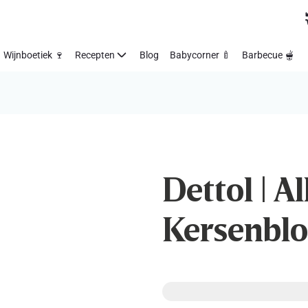
Wijnboetiek 🍷
Recepten
Blog
Babycorner 🍼
Barbecue 🫕
Dettol | Al
Kersenblo