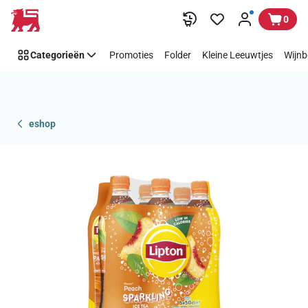
Overslaan
0
Categorieën
Promoties
Folder
Kleine Leeuwtjes
Wijnb
eshop