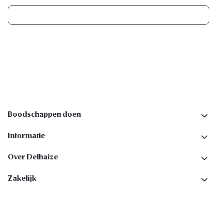
Ik schrijf me in
Volg ons op sociale media
Boodschappen doen
Informatie
Over Delhaize
Zakelijk