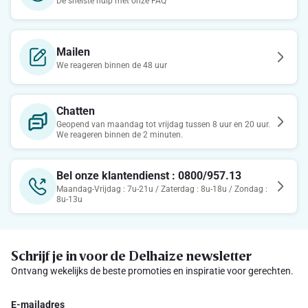
De snelste hulp met onze FAQ
Mailen
We reageren binnen de 48 uur
Chatten
Geopend van maandag tot vrijdag tussen 8 uur en 20 uur.
We reageren binnen de 2 minuten.
Bel onze klantendienst : 0800/957.13
Maandag-Vrijdag : 7u-21u / Zaterdag : 8u-18u / Zondag :
8u-13u
Schrijf je in voor de Delhaize newsletter
Ontvang wekelijks de beste promoties en inspiratie voor gerechten.
E-mailadres