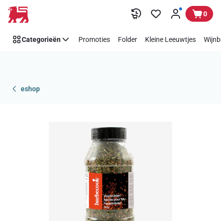
Overslaan
0
Categorieën
Promoties
Folder
Kleine Leeuwtjes
Wijnb
eshop