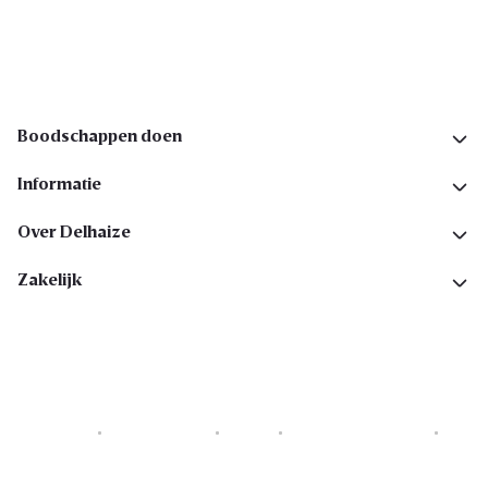
Volg ons op sociale media
Boodschappen doen
Informatie
Over Delhaize
Zakelijk
Cookies
Privacyverklaring
Security
Algemene voorwaarden
Toegankelijkheidsverklaring
Copyright © 2026 All rights reserved. Delhaize Group.