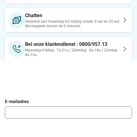
Chatten
Geopend van maandag tot vrijdag tussen 8 uur en 20 uur.
We reageren binnen de 2 minuten.
Bel onze klantendienst : 0800/957.13
Maandag-Vrijdag : 7u-21u / Zaterdag : 8u-18u / Zondag :
8u-13u
Schrijf je in voor de Delhaize newsletter
Ontvang wekelijks de beste promoties en inspiratie voor gerechten.
E-mailadres
Ik schrijf me in