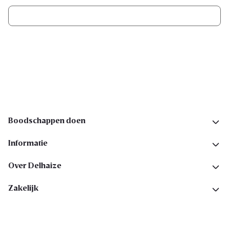
Ik schrijf me in
Volg ons op sociale media
Boodschappen doen
Informatie
Over Delhaize
Zakelijk