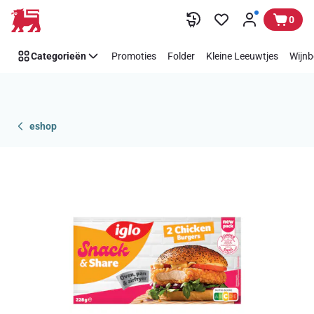
Overslaan
0
Categorieën
Promoties
Folder
Kleine Leeuwtjes
Wijnb
eshop