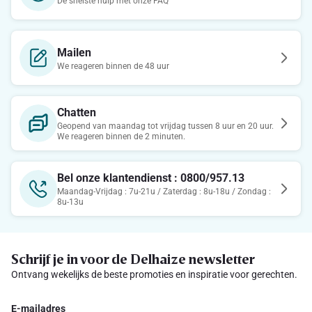
De snelste hulp met onze FAQ
Mailen
We reageren binnen de 48 uur
Chatten
Geopend van maandag tot vrijdag tussen 8 uur en 20 uur.
We reageren binnen de 2 minuten.
Bel onze klantendienst : 0800/957.13
Maandag-Vrijdag : 7u-21u / Zaterdag : 8u-18u / Zondag :
8u-13u
Schrijf je in voor de Delhaize newsletter
Ontvang wekelijks de beste promoties en inspiratie voor gerechten.
E-mailadres