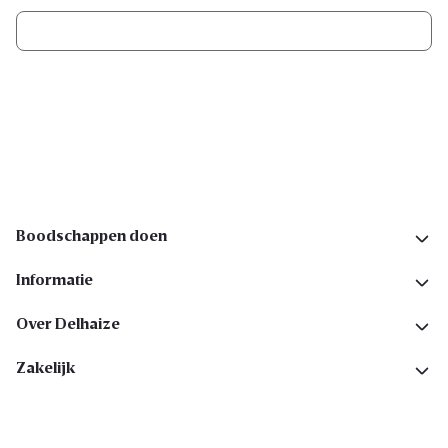
Ik schrijf me in
Volg ons op sociale media
Boodschappen doen
Informatie
Over Delhaize
Zakelijk