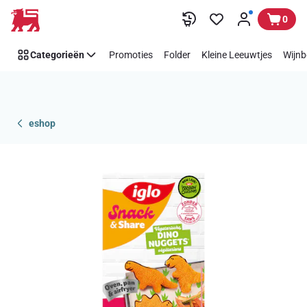
Overslaan
0
Categorieën
Promoties
Folder
Kleine Leeuwtjes
Wijnb
eshop