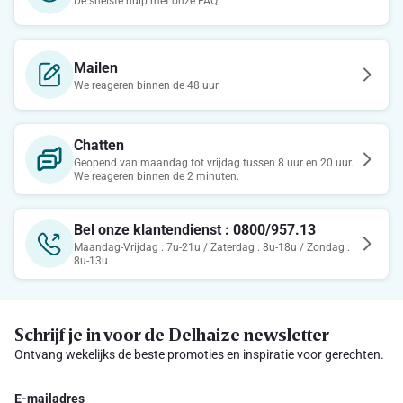
De snelste hulp met onze FAQ
Mailen
We reageren binnen de 48 uur
Chatten
Geopend van maandag tot vrijdag tussen 8 uur en 20 uur.
We reageren binnen de 2 minuten.
Bel onze klantendienst : 0800/957.13
Maandag-Vrijdag : 7u-21u / Zaterdag : 8u-18u / Zondag :
8u-13u
Schrijf je in voor de Delhaize newsletter
Ontvang wekelijks de beste promoties en inspiratie voor gerechten.
E-mailadres