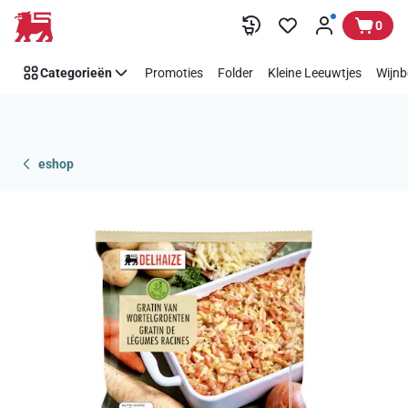
Overslaan
0
Categorieën
Promoties
Folder
Kleine Leeuwtjes
Wijnb
eshop