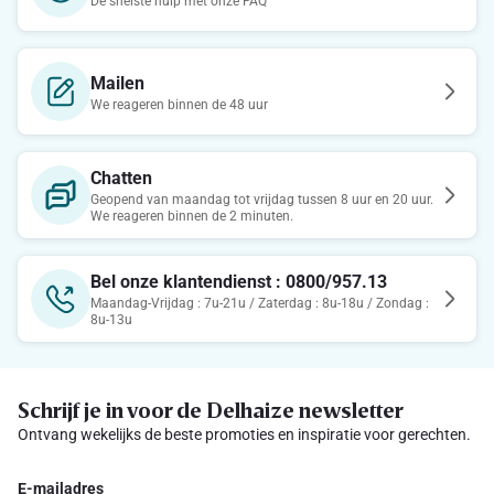
De snelste hulp met onze FAQ
Mailen
We reageren binnen de 48 uur
Chatten
Geopend van maandag tot vrijdag tussen 8 uur en 20 uur.
We reageren binnen de 2 minuten.
Bel onze klantendienst : 0800/957.13
Maandag-Vrijdag : 7u-21u / Zaterdag : 8u-18u / Zondag :
8u-13u
Schrijf je in voor de Delhaize newsletter
Ontvang wekelijks de beste promoties en inspiratie voor gerechten.
E-mailadres