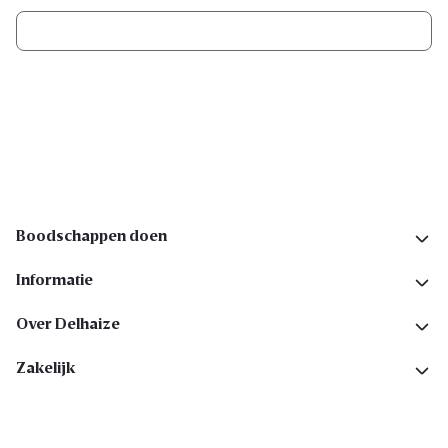
Ik schrijf me in
Volg ons op sociale media
Boodschappen doen
Informatie
Over Delhaize
Zakelijk