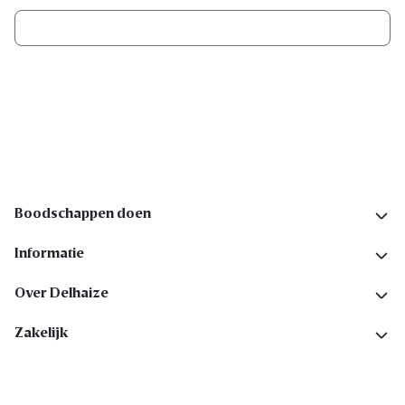
Ik schrijf me in
Volg ons op sociale media
Boodschappen doen
Informatie
Over Delhaize
Zakelijk