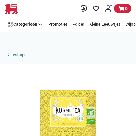
Overslaan
0
Categorieën
Promoties
Folder
Kleine Leeuwtjes
Wijnb
eshop