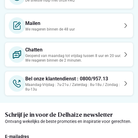
De snelste hulp met onze FAQ
Mailen
We reageren binnen de 48 uur
Chatten
Geopend van maandag tot vrijdag tussen 8 uur en 20 uur.
We reageren binnen de 2 minuten.
Bel onze klantendienst : 0800/957.13
Maandag-Vrijdag : 7u-21u / Zaterdag : 8u-18u / Zondag :
8u-13u
Schrijf je in voor de Delhaize newsletter
Ontvang wekelijks de beste promoties en inspiratie voor gerechten.
E-mailadres