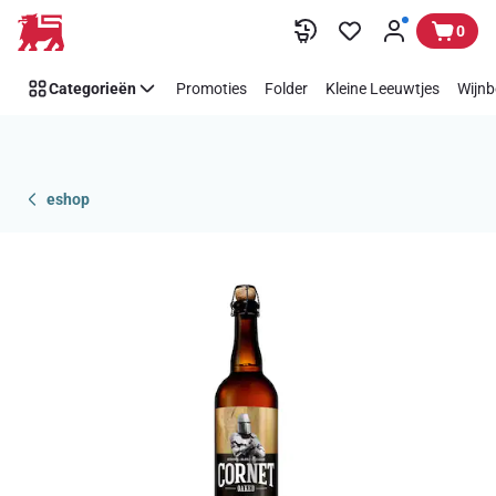
Overslaan
0
Categorieën
Promoties
Folder
Kleine Leeuwtjes
Wijnb
eshop