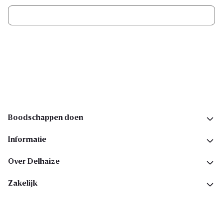
Ik schrijf me in
Volg ons op sociale media
Boodschappen doen
Informatie
Over Delhaize
Zakelijk