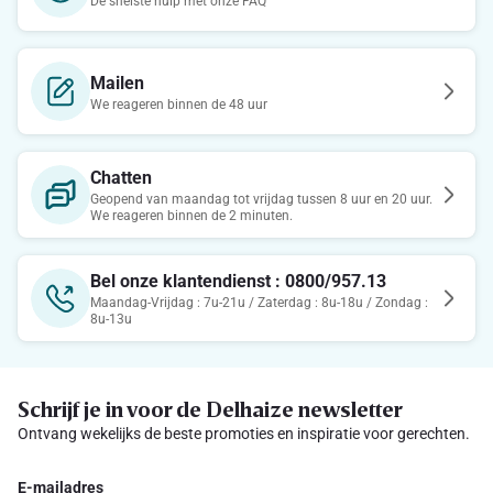
De snelste hulp met onze FAQ
Mailen
We reageren binnen de 48 uur
Chatten
Geopend van maandag tot vrijdag tussen 8 uur en 20 uur.
We reageren binnen de 2 minuten.
Bel onze klantendienst : 0800/957.13
Maandag-Vrijdag : 7u-21u / Zaterdag : 8u-18u / Zondag :
8u-13u
Schrijf je in voor de Delhaize newsletter
Ontvang wekelijks de beste promoties en inspiratie voor gerechten.
E-mailadres