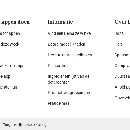
happen doen
Informatie
Over 
odschappen
Vind een Delhaize winkel
Jobs
 deze week
Betaalmogelijkheden
Pers
Herbruikbare plooiboxen
Sponsor
w, kleine prijs
Klimaathub
Complia
ze-app
Ingredïentenlijst van de
Duurza
detergenten
ienden uit
Ahold De
Productterugroepingen
Onze wi
Fraude mail
Toegankelijkheidsverklaring