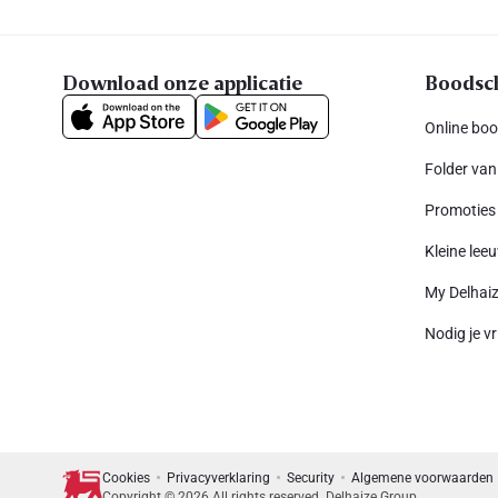
Download onze applicatie
Boodsc
Online bo
Folder van
Promoties
Kleine leeu
My Delhai
Nodig je vr
Cookies
Privacyverklaring
Security
Algemene voorwaarden
Copyright © 2026 All rights reserved. Delhaize Group.