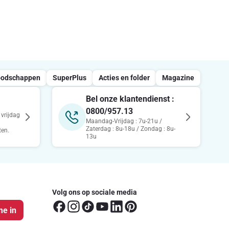
oodschappen
SuperPlus
Acties en folder
Magazine
Bel onze klantendienst :
0800/957.13
vrijdag
Maandag-Vrijdag : 7u-21u /
Zaterdag : 8u-18u / Zondag : 8u-
ten.
13u
Volg ons op sociale media
me in