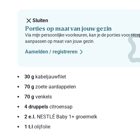
Sluiten
Porties op maat van jouw gezin
Via mijn persoonlijke voorkeuren, kan je de porties voor rec
aanpassen op maat van jouw gezin.
Aamelden / registreren
30 g
kabeljauwfilet
70 g
zoete aardappelen
70 g
venkels
4 druppels
citroensap
2 e.l.
NESTLÉ Baby 1+ groeimelk
1 t.l
olijfolie