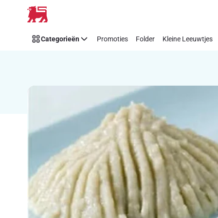
Recipe
Overslaan
Details
Page
Categorieën
Promoties
Folder
Kleine Leeuwtjes