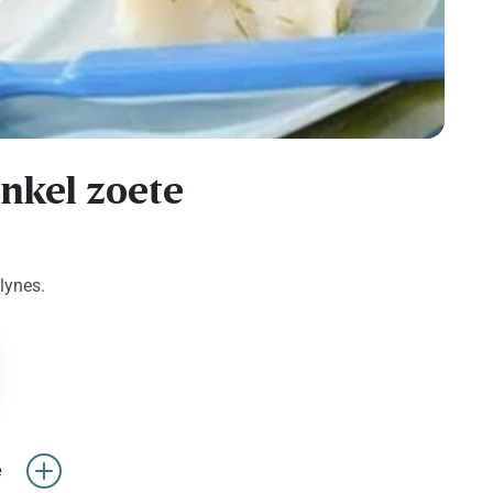
enkel zoete
lynes.
e