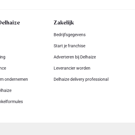
Delhaize
Zakelijk
Bedrijfsgegevens
Start je franchise
ing
Adverteren bij Delhaize
nce
Leverancier worden
am ondernemen
Delhaize delivery professional
lhaize
nkelformules