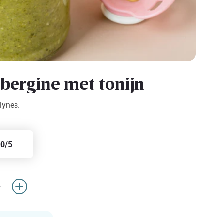
bergine met tonijn
lynes.
0/5
e