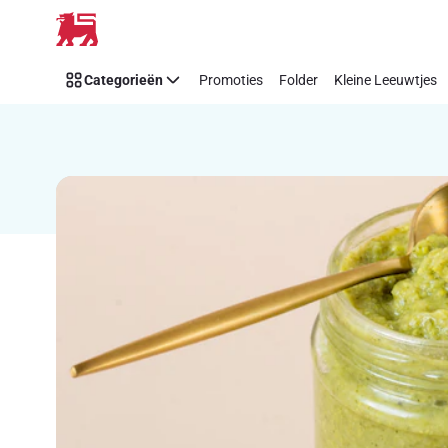
Recipe
Overslaan
Details
Page
Categorieën
Promoties
Folder
Kleine Leeuwtjes