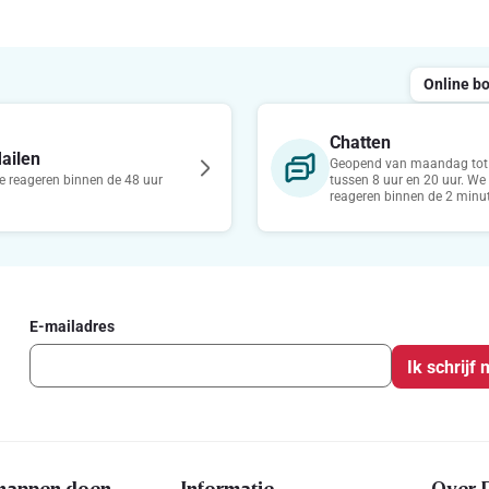
Online b
Chatten
ailen
Geopend van maandag tot 
 reageren binnen de 48 uur
tussen 8 uur en 20 uur. We
reageren binnen de 2 minu
E-mailadres
Ik schrijf 
happen doen
Informatie
Over 