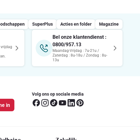
oodschappen
SuperPlus
Acties en folder
Magazine
Bel onze klantendienst :
0800/957.13
vrijdag
Maandag-Vrijdag : 7u-21u /
Zaterdag : 8u-18u / Zondag : 8u-
ten.
13u
Volg ons op sociale media
me in
Delhaize
Zakelijk