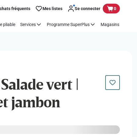
chats fréquents
Mes listes
Se connecter
0
e pliable
Services
Programme SuperPlus
Magasins
 Salade vert |
et jambon