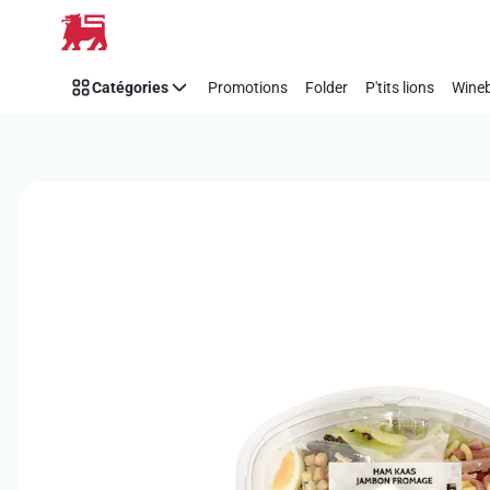
Passer
Catégories
Promotions
Folder
P'tits lions
Wineb