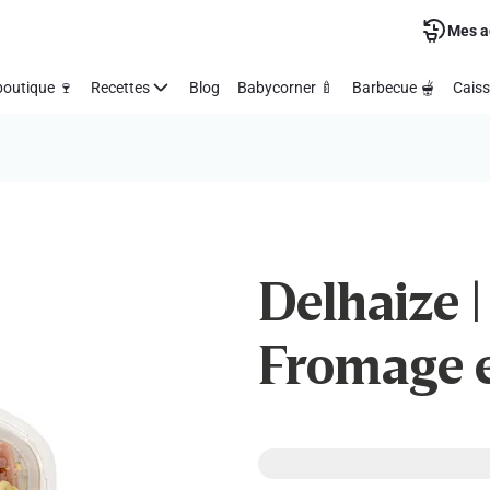
Mes a
outique 🍷
Recettes
Blog
Babycorner 🍼
Barbecue 🫕
Caiss
Delhaize |
Fromage 