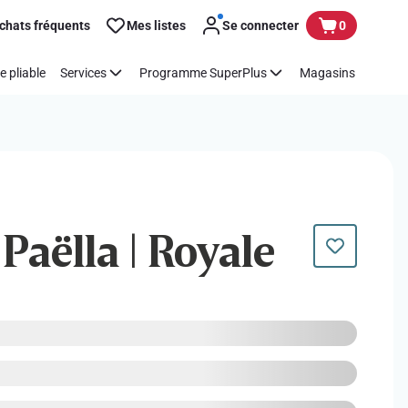
chats fréquents
Mes listes
Se connecter
0
e pliable
Services
Programme SuperPlus
Magasins
 Paëlla | Royale