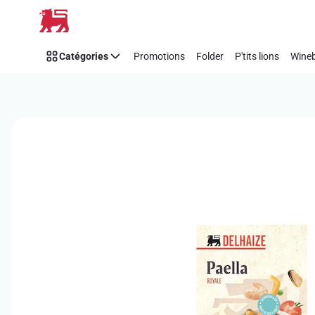
Passer
Catégories
Promotions
Folder
P'tits lions
Wineb