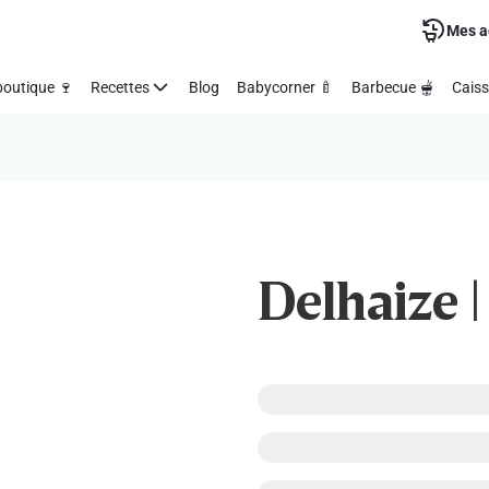
Mes a
outique 🍷
Recettes
Blog
Babycorner 🍼
Barbecue 🫕
Caiss
Delhaize |