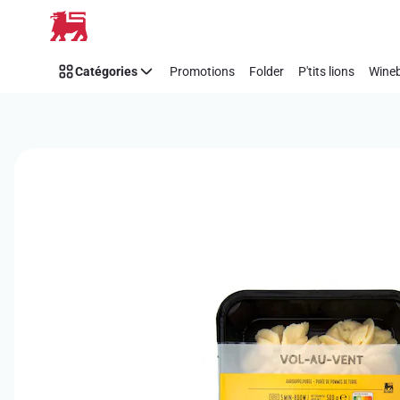
Passer
Catégories
Promotions
Folder
P'tits lions
Wineb