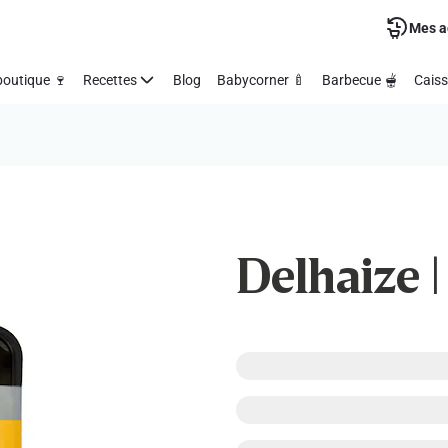
Mes a
outique 🍷
Recettes
Blog
Babycorner 🍼
Barbecue 🫕
Caiss
Delhaize |