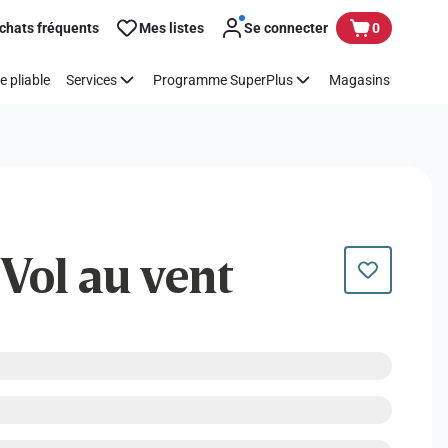
chats fréquents
Mes listes
Se connecter
0
e pliable
Services
Programme SuperPlus
Magasins
 Vol au vent