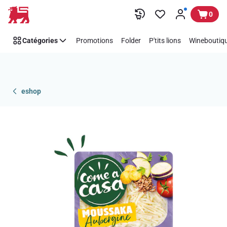
Passer
0
Catégories
Promotions
Folder
P'tits lions
Wineboutiqu
eshop