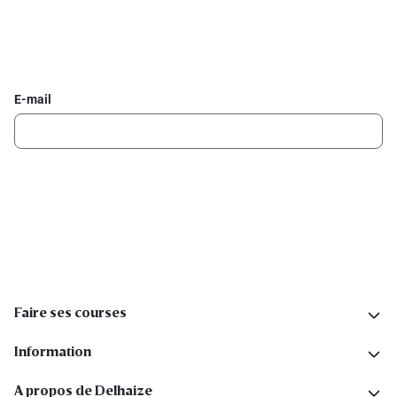
Inscrivez-vous à la newsletter Delhaize
Recevez chaque semaine les meilleures promotions et de
l'inspiration pour vos assiettes dans votre boîte mail.
E-mail
Inscription
Suivez-nous sur les réseaux sociaux
Faire ses courses
Information
A propos de Delhaize