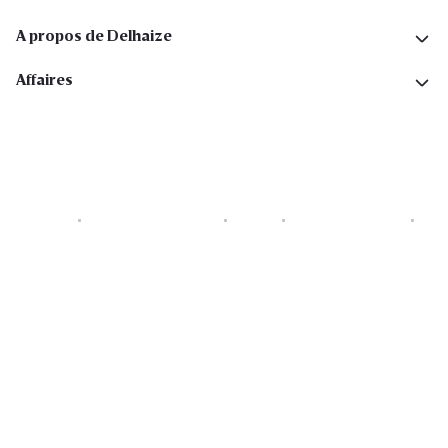
A propos de Delhaize
Affaires
Cookies
Déclaration de vie privée
Security
Conditions générales
Déclaration sur l'accessibilité
Copyright © 2026 All rights reserved. Delhaize Group.