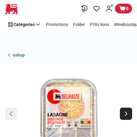
Passer
0
Catégories
Promotions
Folder
P'tits lions
Wineboutiqu
eshop