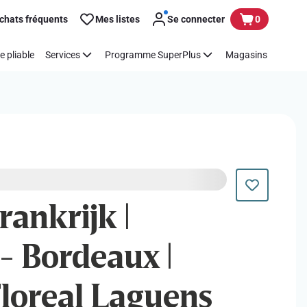
chats fréquents
Mes listes
Se connecter
0
e pliable
Services
Programme SuperPlus
Magasins
rankrijk |
- Bordeaux |
loreal Laguens