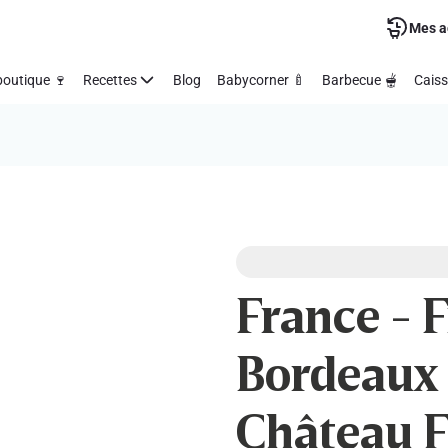
Mes a
outique 🍷
Recettes
Blog
Babycorner 🍼
Barbecue 🫕
Caiss
France - F
Bordeaux 
Château F