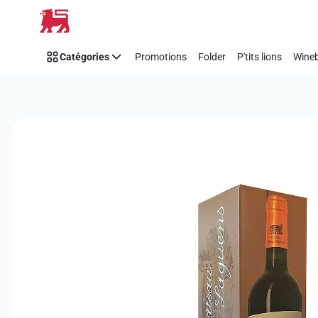
Passer
Catégories
Promotions
Folder
P'tits lions
Wineb