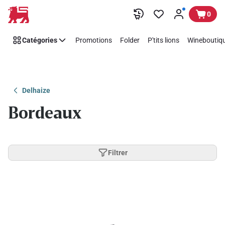
Passer
0
Catégories
Promotions
Folder
P'tits lions
Wineboutiqu
Delhaize
Bordeaux
Filtrer