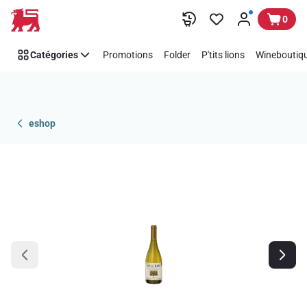
Passer
0
Catégories
Promotions
Folder
P'tits lions
Wineboutiqu
eshop