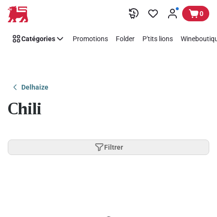
Passer
0
Catégories
Promotions
Folder
P'tits lions
Wineboutiqu
Delhaize
Chili
Filtrer