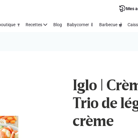
Mes a
outique 🍷
Recettes
Blog
Babycorner 🍼
Barbecue 🫕
Caiss
Iglo | Crè
Trio de lé
crème