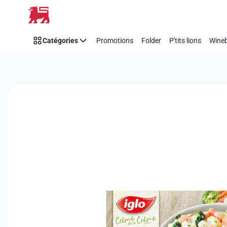
Passer
Catégories
Promotions
Folder
P'tits lions
Wineb