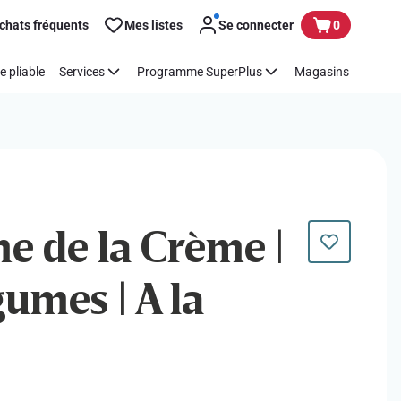
chats fréquents
Mes listes
Se connecter
0
e pliable
Services
Programme SuperPlus
Magasins
me de la Crème |
gumes | A la