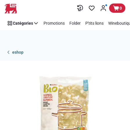
Passer
0
Catégories
Promotions
Folder
P'tits lions
Wineboutiqu
eshop