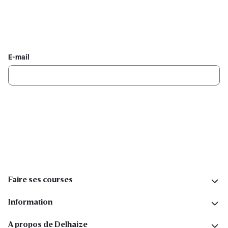
Inscrivez-vous à la newsletter Delhaize
Recevez chaque semaine les meilleures promotions et de
l'inspiration pour vos assiettes dans votre boîte mail.
E-mail
Inscription
Suivez-nous sur les réseaux sociaux
Faire ses courses
Information
A propos de Delhaize