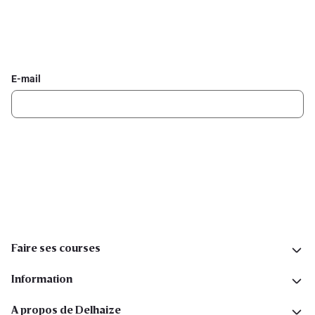
Inscrivez-vous à la newsletter Delhaize
Recevez chaque semaine les meilleures promotions et de
l'inspiration pour vos assiettes dans votre boîte mail.
E-mail
Inscription
Suivez-nous sur les réseaux sociaux
Faire ses courses
Information
A propos de Delhaize