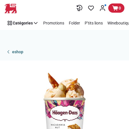
Passer
0
Catégories
Promotions
Folder
P'tits lions
Wineboutiqu
eshop