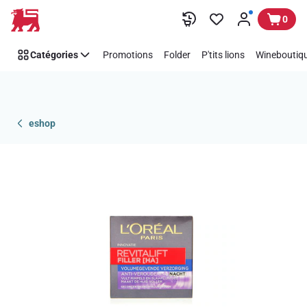
Passer
0
Catégories
Promotions
Folder
P'tits lions
Wineboutiqu
eshop