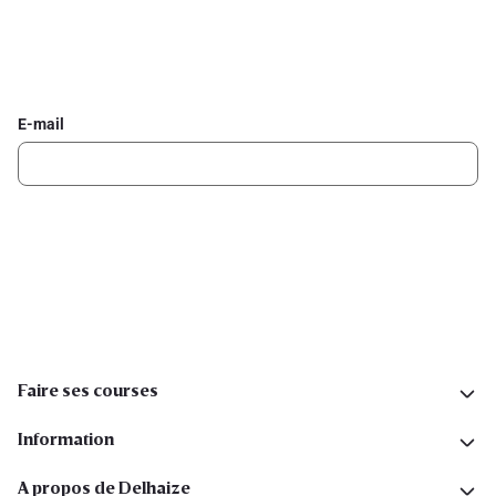
Inscrivez-vous à la newsletter Delhaize
Recevez chaque semaine les meilleures promotions et de
l'inspiration pour vos assiettes dans votre boîte mail.
E-mail
Inscription
Suivez-nous sur les réseaux sociaux
Faire ses courses
Information
A propos de Delhaize