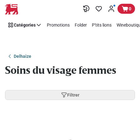
Passer
0
Catégories
Promotions
Folder
P'tits lions
Wineboutiqu
Delhaize
Soins du visage femmes
Filtrer