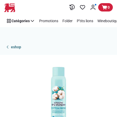
Passer
0
Catégories
Promotions
Folder
P'tits lions
Wineboutiqu
eshop