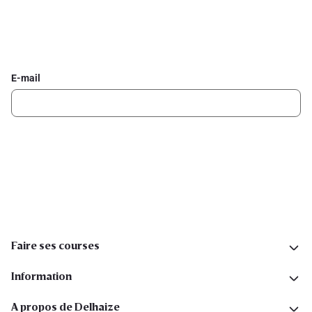
Inscrivez-vous à la newsletter Delhaize
Recevez chaque semaine les meilleures promotions et de
l'inspiration pour vos assiettes dans votre boîte mail.
E-mail
Inscription
Suivez-nous sur les réseaux sociaux
Faire ses courses
Information
A propos de Delhaize