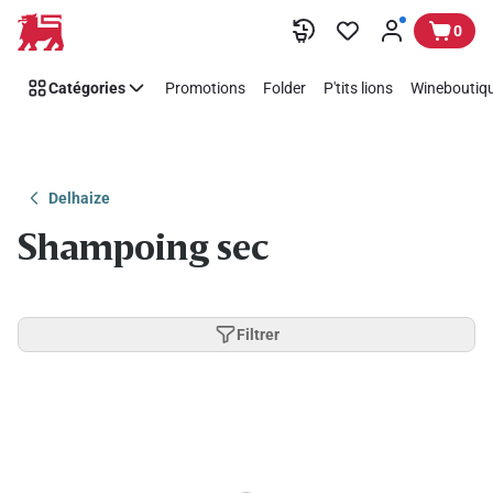
Passer
0
Catégories
Promotions
Folder
P'tits lions
Wineboutiqu
Delhaize
Shampoing sec
Filtrer