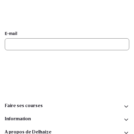
Inscrivez-vous à la newsletter Delhaize
Recevez chaque semaine les meilleures promotions et de
l'inspiration pour vos assiettes dans votre boîte mail.
E-mail
Inscription
Suivez-nous sur les réseaux sociaux
Faire ses courses
Information
A propos de Delhaize