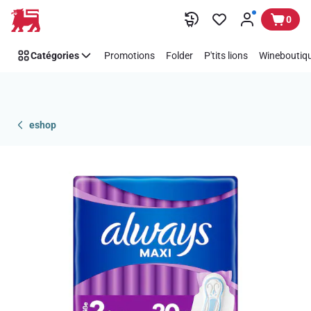
Passer
0
Catégories
Promotions
Folder
P'tits lions
Wineboutiqu
eshop