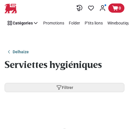
Passer
0
Catégories
Promotions
Folder
P'tits lions
Wineboutiqu
Delhaize
Serviettes hygiéniques
Filtrer