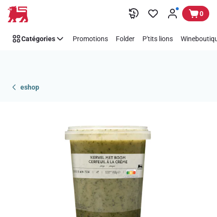
Passer
0
Catégories
Promotions
Folder
P'tits lions
Wineboutiqu
eshop